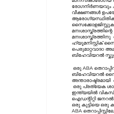
മാനസികാരോഗ്യ പ്ര
രോഗനിർണയവും ചിക
വീക്ഷണങ്ങൾ ഉപയോ
ആരോഗ്യസ്ഥിതികലി
സൈക്കോളജിസ്റ്റുക
മനഃശാസ്ത്രത്തിന്റെ എല്ലാ അപ്പ്രോച്ച്‌കളു
മനഃശാസ്ത്രത്തിനു
ഹ്യൂമനിസ്റ്റിക് 
പെരുമാറ്റവാദo അഥ
ബിഹേവിയറൽ സ്കൂള
 ഒരു ABA തെറാപ്പിസ്റ്റ് പൂർണ്ണമായും ബിഹേവിയർ അനാലിസിസ്  അല്ലെങ്കിൽ 
ബിഹേവിയറൽ സൈക്ക
അന്താരാഷ്ട്രമായി 
 ഒരു പ്രത്യേക ശാസ
ഇന്ത്യയിൽ വികസിച
ഐഡന്റിറ്റി ജനറൽ
ഒരു കുട്ടിയെ ഒരു 
ABA തെറാപ്പിസ്റ്