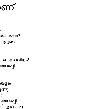
ാണ്
ം 
ന്നെയാണോ? 
്ങളുടെ 
െറാപ്പി 
ുകളും 
നു , 
ർ 
റാപ്പി.  
്ടുള്ള ഒരു 