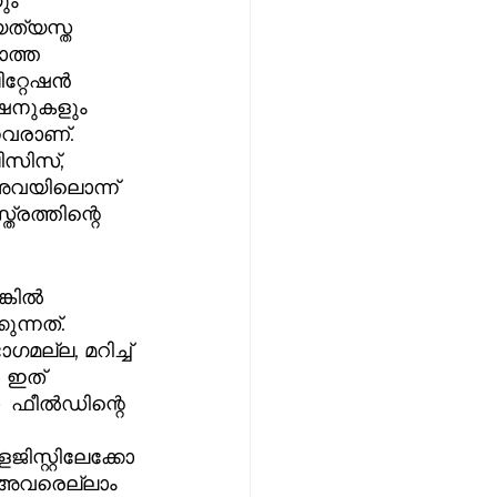
ും 
ത്യസ്ത 
ത്ത 
റ്റേഷൻ 
ഫഷനുകളും 
ിസിസ്, 
 അവയിലൊന്ന് 
രത്തിന്റെ 
ന്നത്. 
ല്ല, മറിച്ച് 
 ഇത് 
  ഫീൽഡിന്റെ 
 
സ്റ്റിലേക്കോ 
ൾ അവരെല്ലാം 