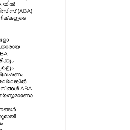
A യിൽ 
സിസ് (ABA) 
കളോ 
ക്കാരായ 
BA  
ക്കും 
ുകളും 
ന്വേഷണം  
അല്ലെങ്കിൽ 
ം നിങ്ങൾ ABA  
ത്യസ്തമാണോ 
ഷണങ്ങൾ 
ുമായി 
   