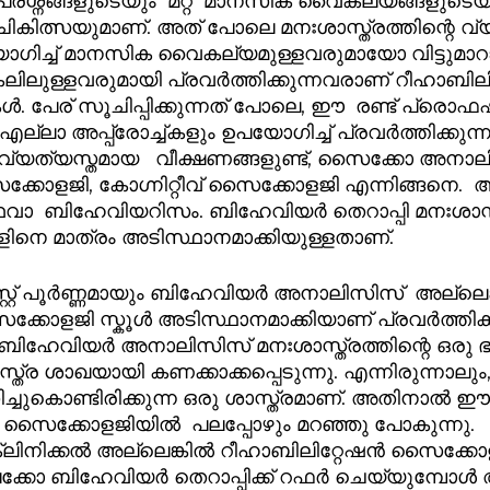
ശ്നങ്ങളുടെയും  മറ്റ്  മാനസിക വൈകല്യങ്ങളുടെയ
ിത്സയുമാണ്. അത് പോലെ മനഃശാസ്ത്രത്തിന്റെ വ്യ
ഗിച്ച് മാനസിക വൈകല്യമുള്ളവരുമായോ വിട്ടുമാറാ
ലുള്ളവരുമായി പ്രവർത്തിക്കുന്നവരാണ് റീഹാബിലി
ൾ. പേര് സൂചിപ്പിക്കുന്നത് പോലെ, ഈ  രണ്ട് പ്രൊ
ം ഉപയോഗിച്ച് പ്രവർത്തിക്കുന്നവരാണ്‌.  
  വ്യത്യസ്തമായ   വീക്ഷണങ്ങളുണ്ട്, സൈക്കോ അനാല
സൈക്കോളജി, കോഗ്നിറ്റീവ് സൈക്കോളജി എന്നിങ്ങനെ. 
വാ  ബിഹേവിയറിസം. ബിഹേവിയർ തെറാപ്പി മനഃശാസ്ത്
ിനെ മാത്രം അടിസ്ഥാനമാക്കിയുള്ളതാണ്.
ോളജി സ്കൂൾ അടിസ്ഥാനമാക്കിയാണ് പ്രവർത്തിക്കു
 ബിഹേവിയർ അനാലിസിസ് മനഃശാസ്ത്രത്തിന്റെ ഒരു ഭാഗമ
്ത്ര ശാഖയായി കണക്കാക്കപ്പെടുന്നു. എന്നിരുന്നാലും,
്ചുകൊണ്ടിരിക്കുന്ന ഒരു ശാസ്ത്രമാണ്. അതിനാൽ ഈ
 സൈക്കോളജിയിൽ  പലപ്പോഴും മറഞ്ഞു പോകുന്നു.  
ക്ലിനിക്കൽ അല്ലെങ്കിൽ റീഹാബിലിറ്റേഷൻ സൈക്കോളജി
റിലേക്കോ ബിഹേവിയർ തെറാപ്പിക്ക് റഫർ ചെയ്യുമ്പോ