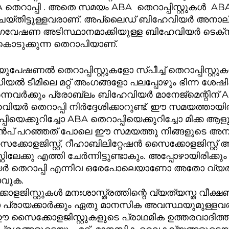
 തെറാപ്പി . അതെ സമയം ABA  തെറാപ്പിസ്റ്റുകൾ  AB
െയ്തിട്ടുള്ളവരാണ്. അപ്ലൈഡ് ബിഹേവിയർ അനാലി
വേഷണ അടിസ്ഥാനമാക്കിയുള്ള ബിഹേവിയർ ടെക്‌നിക്‌കളുടെ 
ടുക്കുന്ന തെറാപിയാണ്.   
േഷണൽ തെറാപ്പിസ്റ്റുകളോ സ്പീച്ച് തെറാപ്പിസ്റ്റു
യൽ ടീമിലെ മറ്റ് അംഗങ്ങളോ പലപ്പോഴും ഭിന്ന ശേഷി
ിർന്നവർക്കും പ്രോബ്ലം ബിഹേവിയർ മാനേജ്മെന്റിന് A
യർ തെറാപ്പി നിർദ്ദേശിക്കാറുണ്ട്. ഈ സമയത്തായിരി
യെക്കുറിച്ചോ ABA തെറാപ്പിയെക്കുറിച്ചോ മിക്ക ആള
ക. മുൻപ് പറഞ്ഞത് പോലെ ഈ സമയത്തു നിങ്ങളുടെ അ
ക്കോളജിസ്റ്റ്, റീഹാബിലിറ്റേഷൻ സൈക്കോളജിസ്റ്റ് 
റ്റിലേക്കു എത്തി ചേർന്നിട്ടുണ്ടാകും. അപ്പോഴായിരിക്കു
ിയർ തെറാപ്പി എന്നിവ ഒരേപോലെയാണോ അതോ വ്യ
ടാവുക.    
ളജിസ്റ്റുകൾ മനഃശാസ്ത്രത്തിന്റെ വ്യത്യസ്ത വീക്
ാ പ്രായക്കാർക്കും ഏതു മാനസിക അവസ്ഥയുമുള്ളവര
. ഈ സൈക്കോളജിസ്റ്റുകളുടെ പ്രാഥമിക ഉത്തരവാദിത്തം