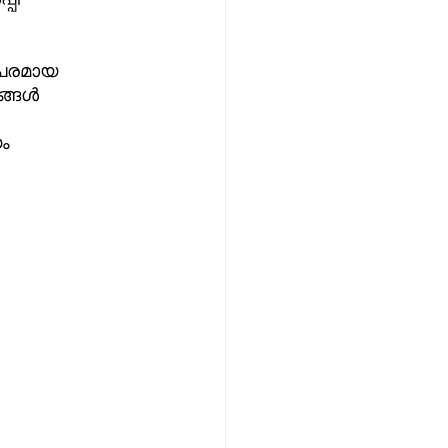
പരമായ 
്ങൾ 
ം 