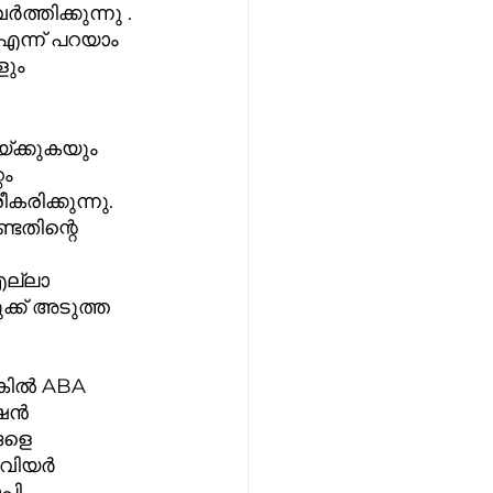
തിക്കുന്നു . 
്ന് പറയാം  
ും 
ക്കുകയും 
ം 
രിക്കുന്നു. 
ടതിന്റെ 
ല്ലാ 
്ക് അടുത്ത 
്കിൽ ABA 
േഷൻ 
ങളെ 
േവിയർ 
പി 