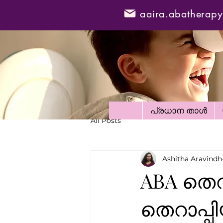
aaira.abatherap
പ്രധാന താൾ
All Posts
Ashitha Aravindh
ABA തെറ
തെറാപ്പ