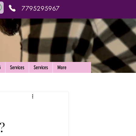
7795295967
ർ
Services
Services
More
?