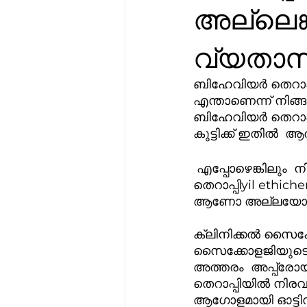
അല്ലെങ
വ്യതാസ
ബിഹേവിയർ തെറാപ്പ
എന്താണെന്ന് നിങ്ങ
ബിഹേവിയർ തെറാപ്പ
കുട്ടിക്ക് ഇതിൽ
 എപ്പോഴെങ്കിലും  നിങ്ങളെ ഒരു ABA  തെറാപ്പിക്ക് റഫർ ചെയ്തിട്ട് , നിങ്ങൾ  ബിഹേവിയർ 
തെറാപ്പിyil ethich
ആണോ അല്ലയോ എന്ന
ക്ലിനിക്കൽ സൈക്ക
സൈക്കോളജിയുടെ പല
അത്തരം  അപ്പ്രോയ
തെറാപ്പിയിൽ നിരവധ
ആഗോളമായി ഓട്ടിസവു