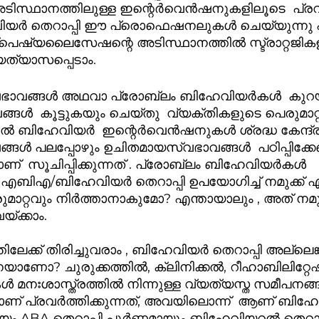
സ്ഥാനത്തിലുള്ള ഇന്റെർവെൻഷനുകളിലൂടെ  പ്രവർത്
ർ തെറാപ്പി ഈ പ്രൊഫെഷനലുകൾ ചെയ്യുന്നു എന
സ്പെഷ്യലൈസേഷന്റെ അടിസ്ഥാനത്തിൽ സ്ട്രാറ്റജികള
 വ്യത്യാസപ്പെടാം. 
ാവങ്ങൾ അഥവാ പ്രോബ്ലം ബിഹേവിയർകൾ  കുറയ്
ങൾ  കൂട്ടുകയും ചെയ്തു  വ്യക്തികളുടെ പെരുമാറ്റ
നതിൽ ബിഹേവിയർ  ഇന്റെർവെൻഷനുകൾ ശ്രദ്ധ കേന്ദ്രീക
ങ്ങൾ പലപ്പോഴും ഉചിതമായസ്വഭാവങ്ങൾ  പഠിപ്പിക്കേണ്
സൂചിപ്പിക്കുന്നത് . പ്രോബ്ലം ബിഹേവിയർകൾ  
എബിഎ/ബിഹേവിയർ തെറാപ്പി ഉപയോഗിച്ച് നമുക്ക് എ
റ്റവും നിർത്താനാകുമോ? എന്തായാലും , അത് നമുക
ചർച്ചയ്ക്കായി മാറ്റിവയ്‌ക്കാം. 
ലേക്ക് തിരിച്ചുവരാം , ബിഹേവിയർ തെറാപ്പി അല്ലെങ
്നെയാണോ? ചുരുക്കത്തിൽ, ക്ലിനിക്കൽ, റീഹാബിലിറ്റ
ൾ മനഃശാസ്ത്രത്തിൽ നിന്നുള്ള വ്യത്യസ്ത സമീപനങ്
ാണ് പ്രവർത്തിക്കുന്നത്, അവയിലൊന്ന്  ആണ് ബിഹ
ം ABA തെറാപ്പി പൂർണ്ണമായും ബിഹേവിയറൽ തെറാപ്